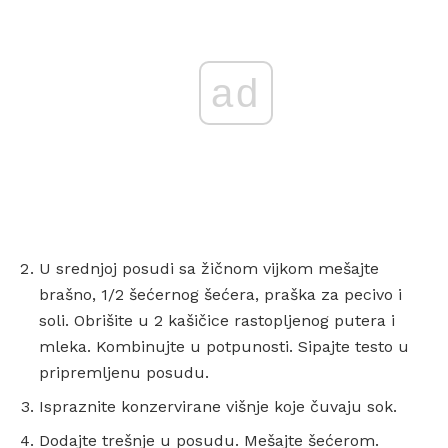
ad
U srednjoj posudi sa žičnom vijkom mešajte
brašno, 1/2 šećernog šećera, praška za pecivo i
soli. Obrišite u 2 kašičice rastopljenog putera i
mleka. Kombinujte u potpunosti. Sipajte testo u
pripremljenu posudu.
Ispraznite konzervirane višnje koje čuvaju sok.
Dodajte trešnje u posudu. Mešajte šećerom.