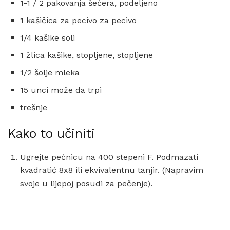
1-1 / 2 pakovanja šećera, podeljeno
1 kašičica za pecivo za pecivo
1/4 kašike soli
1 žlica kašike, stopljene, stopljene
1/2 šolje mleka
15 unci može da trpi
trešnje
Kako to učiniti
Ugrejte pećnicu na 400 stepeni F. Podmazati
kvadratić 8x8 ili ekvivalentnu tanjir. (Napravim
svoje u lijepoj posudi za pečenje).