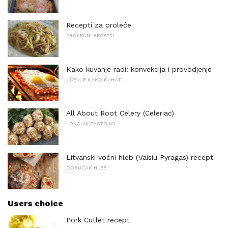
Recepti za proleće
PROLEĆNI RECEPTI
Kako kuvanje radi: konvekcija i provodjenje
UČENJE KAKO KUHATI
All About Root Celery (Celeriac)
LOKALNI SASTOJCI
Litvanski voćni hleb (Vaisiu Pyragas) recept
DORUČAK HLEB
Users choice
Pork Cutlet recept