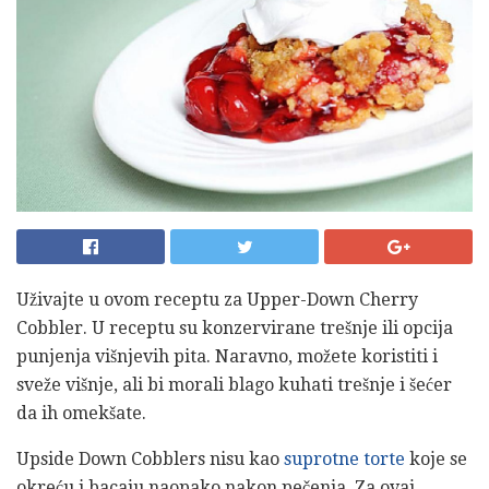
Uživajte u ovom receptu za Upper-Down Cherry
Cobbler. U receptu su konzervirane trešnje ili opcija
punjenja višnjevih pita. Naravno, možete koristiti i
sveže višnje, ali bi morali blago kuhati trešnje i šećer
da ih omekšate.
Upside Down Cobblers nisu kao
suprotne torte
koje se
okreću i bacaju naopako nakon pečenja. Za ovaj