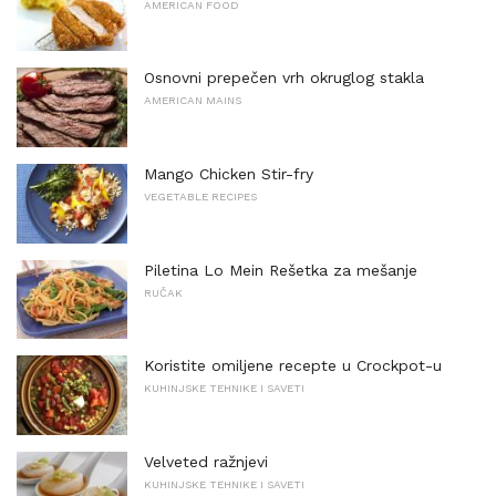
AMERICAN FOOD
Osnovni prepečen vrh okruglog stakla
AMERICAN MAINS
Mango Chicken Stir-fry
VEGETABLE RECIPES
Piletina Lo Mein Rešetka za mešanje
RUČAK
Koristite omiljene recepte u Crockpot-u
KUHINJSKE TEHNIKE I SAVETI
Velveted ražnjevi
KUHINJSKE TEHNIKE I SAVETI