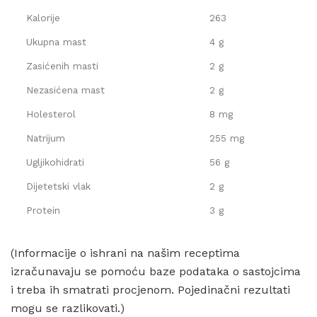
Kalorije
263
Ukupna mast
4 g
Zasićenih masti
2 g
Nezasićena mast
2 g
Holesterol
8 mg
Natrijum
255 mg
Ugljikohidrati
56 g
Dijetetski vlak
2 g
Protein
3 g
(Informacije o ishrani na našim receptima
izračunavaju se pomoću baze podataka o sastojcima
i treba ih smatrati procjenom. Pojedinačni rezultati
mogu se razlikovati.)