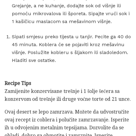
Grejanje, a ne kuhanje, dodajte sok od višnje ili
pomoću mikrovalova ili šporeta. Sipajte vrući sok i
1 kašičicu maslacom sa mešavinom višnje.
Sipati smjesu preko tijesta u tanjir. Pecite ga 40 do
45 minuta. Koblera će se pojaviti kroz mešavinu
višnje. Poslužite kobleru s šljakom ili sladoledom.
Hladiti sve ostatke.
Recipe Tips
Zamijenite konzervisane trešnje i 1 šolje šećera sa
konzervom od trešnje ili druge voćne torte od 21 unce.
Ovaj desert se lepo zamrzava. Možete da udvostručite
ovaj recept iz coblera i polučite zamrzavanje. Isperite
ih u odvojenim metalnim tepsijama. Dozvolite da se
ohladi, dobro ga obmotite i zamrznite. Isperite