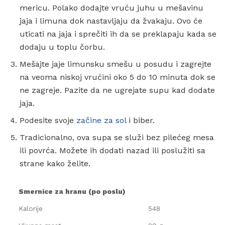
mericu. Polako dodajte vruću juhu u mešavinu
jaja i limuna dok nastavljaju da žvakaju. Ovo će
uticati na jaja i sprečiti ih da se preklapaju kada se
dodaju u toplu čorbu.
Mešajte jaje limunsku smešu u posudu i zagrejte
na veoma niskoj vrućini oko 5 do 10 minuta dok se
ne zagreje. Pazite da ne ugrejate supu kad dodate
jaja.
Podesite svoje
začine za sol
i biber.
Tradicionalno, ova supa se služi bez pilećeg mesa
ili povrća. Možete ih dodati nazad ili poslužiti sa
strane kako želite.
Smernice za hranu (po poslu)
Kalorije
548