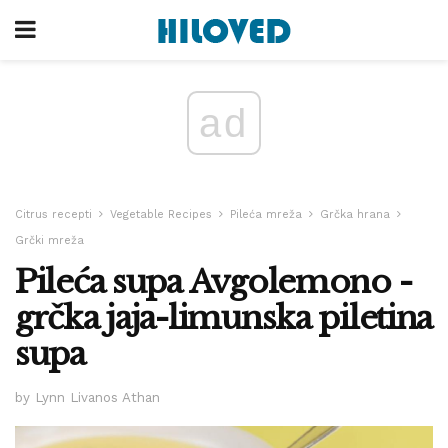
ad
Citrus recepti
Vegetable Recipes
Pileća mreža
Grčka hrana
Grčki mreža
Pileća supa Avgolemono -
grčka jaja-limunska piletina
supa
by Lynn Livanos Athan