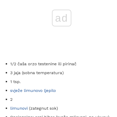
ad
1/2 čaša orzo testenine ili pirinač
3 jaja (sobna temperatura)
1 tsp.
svježe limunovo ljepilo
2
limunovi
(zategnut sok)