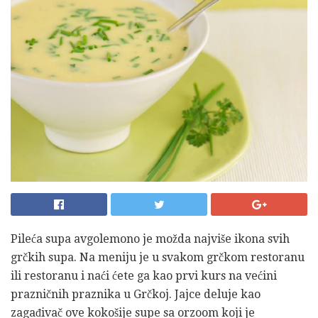
Pileća supa avgolemono je možda najviše ikona svih
grčkih supa. Na meniju je u svakom grčkom restoranu
ili restoranu i naći ćete ga kao prvi kurs na većini
prazničnih praznika u Grčkoj. Jajce deluje kao
zagađivač ove kokošije supe sa orzoom koji je