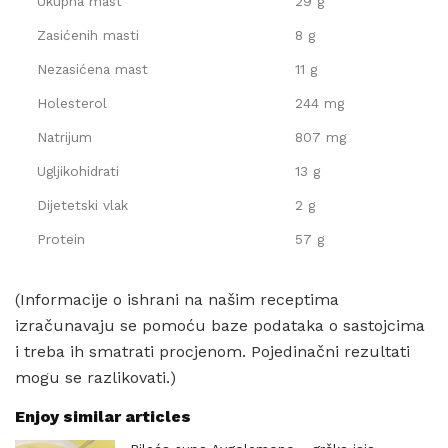
Ukupna mast
29 g
Zasićenih masti
8 g
Nezasićena mast
11 g
Holesterol
244 mg
Natrijum
807 mg
Ugljikohidrati
13 g
Dijetetski vlak
2 g
Protein
57 g
(Informacije o ishrani na našim receptima
izračunavaju se pomoću baze podataka o sastojcima
i treba ih smatrati procjenom. Pojedinačni rezultati
mogu se razlikovati.)
Enjoy similar articles