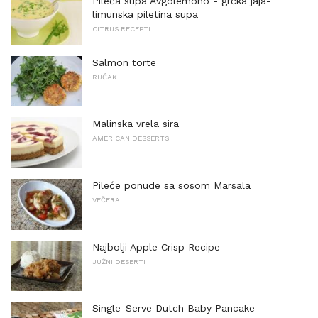
Pileća supa Avgolemono - grčka jaja-
limunska piletina supa
CITRUS RECEPTI
Salmon torte
RUČAK
Malinska vrela sira
AMERICAN DESSERTS
Pileće ponude sa sosom Marsala
VEČERA
Najbolji Apple Crisp Recipe
JUŽNI DESERTI
Single-Serve Dutch Baby Pancake