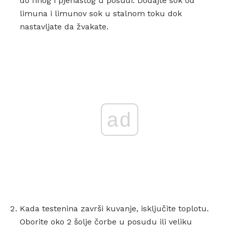
do finog i pjenastog u posudi. Dodajte sok od
limuna i limunov sok u stalnom toku dok
nastavljate da žvakate.
ad
Kada testenina završi kuvanje, isključite toplotu.
Oborite oko 2 šolje čorbe u posudu ili veliku