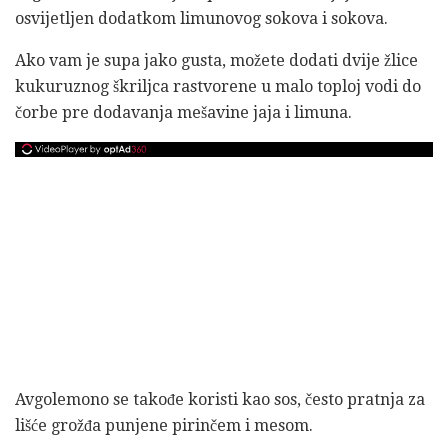
osvijetljen dodatkom limunovog sokova i sokova.
Ako vam je supa jako gusta, možete dodati dvije žlice
kukuruznog škriljca rastvorene u malo toploj vodi do
čorbe pre dodavanja mešavine jaja i limuna.
Avgolemono se takođe koristi kao sos, često pratnja za
lišće grožđa punjene pirinčem i mesom.