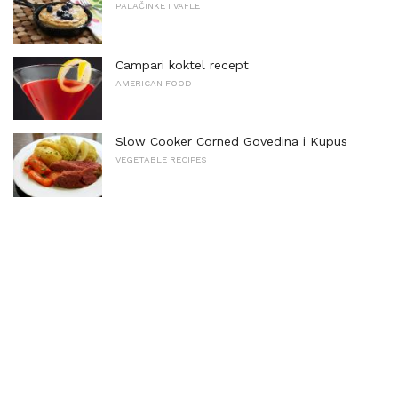
PALAČINKE I VAFLE
Campari koktel recept
AMERICAN FOOD
Slow Cooker Corned Govedina i Kupus
VEGETABLE RECIPES