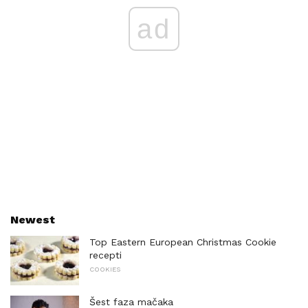
ad
Newest
Top Eastern European Christmas Cookie
recepti
COOKIES
Šest faza mačaka