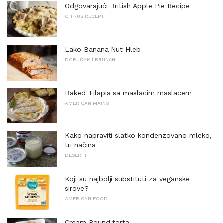
Odgovarajući British Apple Pie Recipe
CITRUS RECEPTI
Lako Banana Nut Hleb
DORUČAK I BRUNCH
Baked Tilapia sa maslacim maslacem
AMERICAN MAINS
Kako napraviti slatko kondenzovano mleko,
tri načina
DESERTI
Koji su najbolji substituti za veganske
sirove?
AMERICAN FOOD
Cream Pound torta