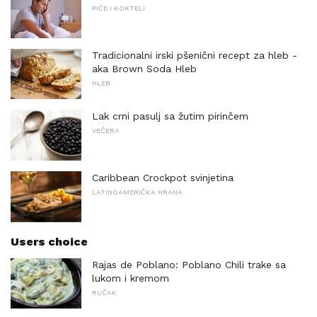
PIĆE I KOKTELI
Tradicionalni irski pšenični recept za hleb -
aka Brown Soda Hleb
HLEB
Lak crni pasulj sa žutim pirinčem
VEČERA
Caribbean Crockpot svinjetina
LATINOAMERIČKA HRANA
Users choice
Rajas de Poblano: Poblano Chili trake sa
lukom i kremom
RUČAK