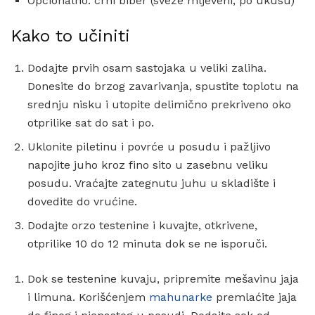
Opcionalno: crni biber (sveže mljeveni, po ukusu)
Kako to učiniti
Dodajte prvih osam sastojaka u veliki zaliha.
Donesite do brzog zavarivanja, spustite toplotu na
srednju nisku i utopite delimično prekriveno oko
otprilike sat do sat i po.
Uklonite piletinu i povrće u posudu i pažljivo
napojite juho kroz fino sito u zasebnu veliku
posudu. Vraćajte zategnutu juhu u skladište i
dovedite do vrućine.
Dodajte orzo testenine i kuvajte, otkrivene,
otprilike 10 do 12 minuta dok se ne isporuči.
Dok se testenine kuvaju, pripremite mešavinu jaja
i limuna. Korišćenjem
mahunarke
premlaćite jaja