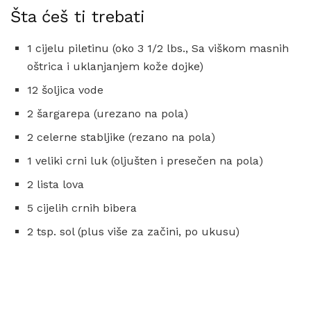
Šta ćeš ti trebati
1 cijelu piletinu (oko 3 1/2 lbs., Sa viškom masnih
oštrica i uklanjanjem kože dojke)
12 šoljica vode
2 šargarepa (urezano na pola)
2 celerne stabljike (rezano na pola)
1 veliki crni luk (oljušten i presečen na pola)
2 lista lova
5 cijelih crnih bibera
2 tsp. sol (plus više za začini, po ukusu)