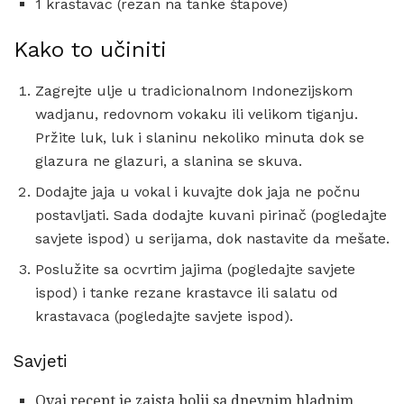
1 krastavac (rezan na tanke štapove)
Kako to učiniti
Zagrejte ulje u tradicionalnom Indonezijskom
wadjanu, redovnom vokaku ili velikom tiganju.
Pržite luk, luk i slaninu nekoliko minuta dok se
glazura ne glazuri, a slanina se skuva.
Dodajte jaja u vokal i kuvajte dok jaja ne počnu
postavljati. Sada dodajte kuvani pirinač (pogledajte
savjete ispod) u serijama, dok nastavite da mešate.
Poslužite sa ocvrtim jajima (pogledajte savjete
ispod) i tanke rezane krastavce ili salatu od
krastavaca (pogledajte savjete ispod).
Savjeti
Ovaj recept je zaista bolji sa dnevnim hladnim