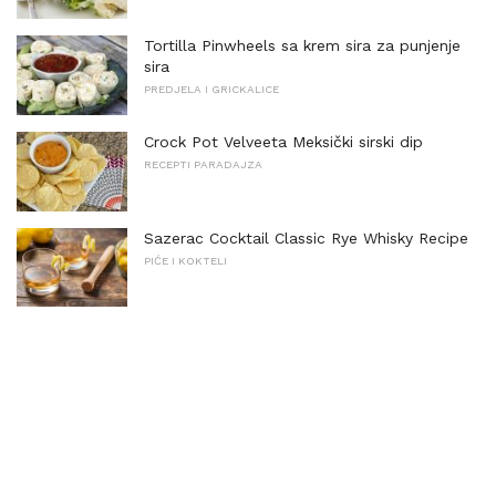
Tortilla Pinwheels sa krem ​​sira za punjenje
sira
PREDJELA I GRICKALICE
Crock Pot Velveeta Meksički sirski dip
RECEPTI PARADAJZA
Sazerac Cocktail Classic Rye Whisky Recipe
PIĆE I KOKTELI