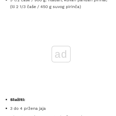
(ili 2 1/3 čaše / 450 g suvog pirinča)
ad
Služiti:
3 do 4 pržena jaja