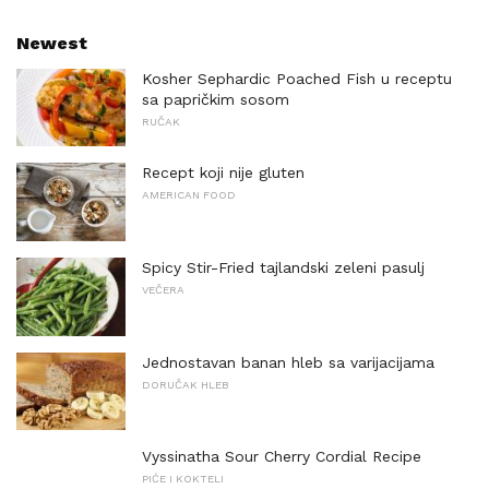
Newest
Kosher Sephardic Poached Fish u receptu
sa papričkim sosom
RUČAK
Recept koji nije gluten
AMERICAN FOOD
Spicy Stir-Fried tajlandski zeleni pasulj
VEČERA
Jednostavan banan hleb sa varijacijama
DORUČAK HLEB
Vyssinatha Sour Cherry Cordial Recipe
PIĆE I KOKTELI