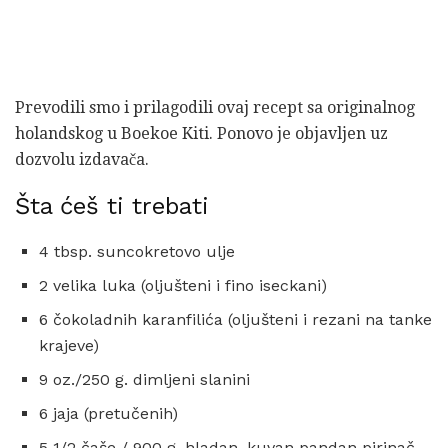
Prevodili smo i prilagodili ovaj recept sa originalnog
holandskog u Boekoe Kiti. Ponovo je objavljen uz
dozvolu izdavača.
Šta ćeš ti trebati
4 tbsp. suncokretovo ulje
2 velika luka (oljušteni i fino iseckani)
6 čokoladnih karanfilića (oljušteni i rezani na tanke
krajeve)
9 oz./250 g. dimljeni slanini
6 jaja (pretučenih)
5 1/2 čaše / 900 g. hladan, kuvan pandan pirinač