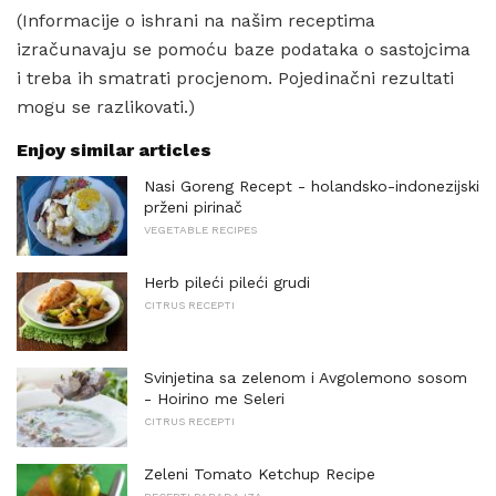
(Informacije o ishrani na našim receptima
izračunavaju se pomoću baze podataka o sastojcima
i treba ih smatrati procjenom. Pojedinačni rezultati
mogu se razlikovati.)
Enjoy similar articles
Nasi Goreng Recept - holandsko-indonezijski
prženi pirinač
VEGETABLE RECIPES
Herb pileći pileći grudi
CITRUS RECEPTI
Svinjetina sa zelenom i Avgolemono sosom
- Hoirino me Seleri
CITRUS RECEPTI
Zeleni Tomato Ketchup Recipe