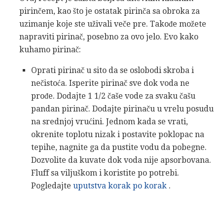
pirinčem, kao što je ostatak pirinča sa obroka za
uzimanje koje ste uživali veče pre. Takođe možete
napraviti pirinač, posebno za ovo jelo. Evo kako
kuhamo pirinač:
Oprati pirinač u sito da se oslobodi skroba i
nečistoća. Isperite pirinač sve dok voda ne
prođe. Dodajte 1 1/2 čaše vode za svaku čašu
pandan pirinač. Dodajte pirinaču u vrelu posudu
na srednjoj vrućini. Jednom kada se vrati,
okrenite toplotu nizak i postavite poklopac na
tepihe, nagnite ga da pustite vodu da pobegne.
Dozvolite da kuvate dok voda nije apsorbovana.
Fluff sa viljuškom i koristite po potrebi.
Pogledajte
uputstva korak po korak
.