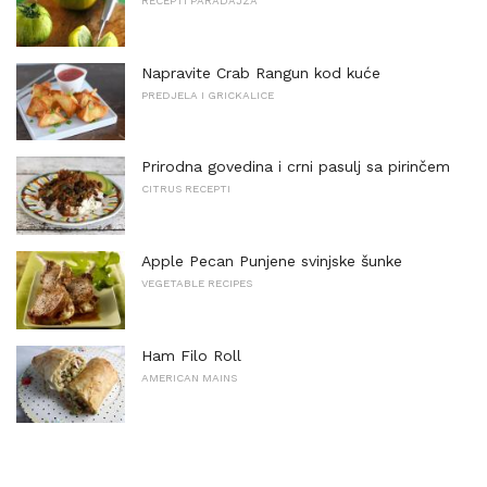
RECEPTI PARADAJZA
Napravite Crab Rangun kod kuće
PREDJELA I GRICKALICE
Prirodna govedina i crni pasulj sa pirinčem
CITRUS RECEPTI
Apple Pecan Punjene svinjske šunke
VEGETABLE RECIPES
Ham Filo Roll
AMERICAN MAINS