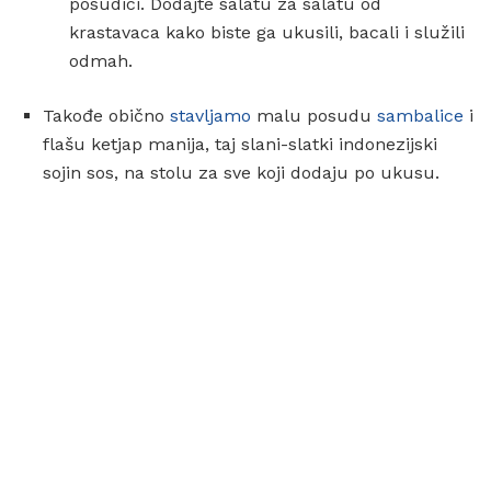
posudici. Dodajte salatu za salatu od
krastavaca kako biste ga ukusili, bacali i služili
odmah.
Takođe obično
stavljamo
malu posudu
sambalice
i
flašu ketjap manija, taj slani-slatki indonezijski
sojin sos, na stolu za sve koji dodaju po ukusu.