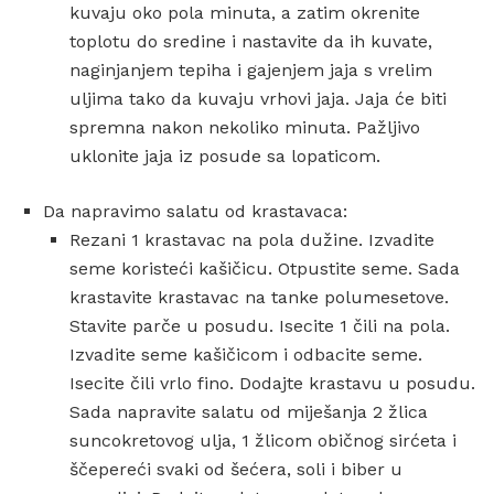
kuvaju oko pola minuta, a zatim okrenite
toplotu do sredine i nastavite da ih kuvate,
naginjanjem tepiha i gajenjem jaja s vrelim
uljima tako da kuvaju vrhovi jaja. Jaja će biti
spremna nakon nekoliko minuta. Pažljivo
uklonite jaja iz posude sa lopaticom.
Da napravimo salatu od krastavaca:
Rezani 1 krastavac na pola dužine. Izvadite
seme koristeći kašičicu. Otpustite seme. Sada
krastavite krastavac na tanke polumesetove.
Stavite parče u posudu. Isecite 1 čili na pola.
Izvadite seme kašičicom i odbacite seme.
Isecite čili vrlo fino. Dodajte krastavu u posudu.
Sada napravite salatu od miješanja 2 žlica
suncokretovog ulja, 1 žlicom običnog sirćeta i
ščepereći svaki od šećera, soli i biber u