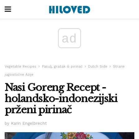
ad
Vegetable Recipes
Pasulj, grašak ili pirinač
Dutch Side
Strane
jugoistočne Azije
Nasi Goreng Recept -
holandsko-indonezijski
prženi pirinač
by Karin Engelbrecht