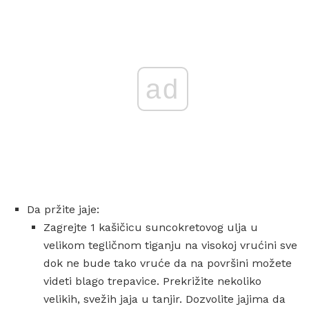
ad
Da pržite jaje:
Zagrejte 1 kašičicu suncokretovog ulja u
velikom tegličnom tiganju na visokoj vrućini sve
dok ne bude tako vruće da na površini možete
videti blago trepavice. Prekrižite nekoliko
velikih, svežih jaja u tanjir. Dozvolite jajima da