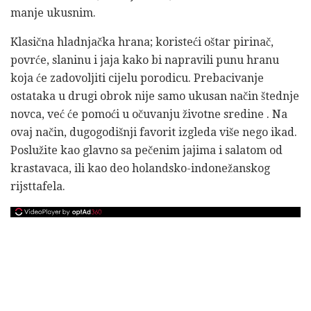
manje ukusnim.
Klasična hladnjačka hrana; koristeći oštar pirinač,
povrće, slaninu i jaja kako bi napravili punu hranu
koja će zadovoljiti cijelu porodicu. Prebacivanje
ostataka u drugi obrok nije samo ukusan način štednje
novca, već će pomoći u očuvanju životne sredine . Na
ovaj način, dugogodišnji favorit izgleda više nego ikad.
Poslužite kao glavno sa pečenim jajima i salatom od
krastavaca, ili kao deo holandsko-indonežanskog
rijsttafela.