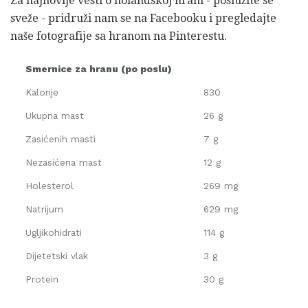
Za najnovije vesti o holandskoj hrani - poslužite se
sveže - pridruži nam se na Facebooku i pregledajte
naše fotografije sa hranom na Pinterestu.
Smernice za hranu (po poslu)
Kalorije
830
Ukupna mast
26 g
Zasićenih masti
7 g
Nezasićena mast
12 g
Holesterol
269 ​​mg
Natrijum
629 mg
Ugljikohidrati
114 g
Dijetetski vlak
3 g
Protein
30 g