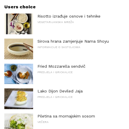
Users choice
Risotto izrađuje osnove i tehnike
VEGETARIJANSKA MREŽA
Sirova hrana zamjenjuje Nama Shoyu
INFORMACIJE O SASTOJCIMA
Fried Mozzarella sendvič
PREDJELA I GRICKALICE
Lako Dijon Deviled Jaja
PREDJELA I GRICKALICE
Piletina sa mornajskim sosom
VEČERA